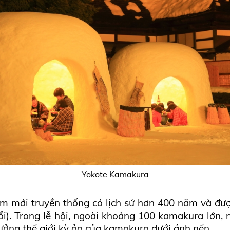
Yokote Kamakura
m mới truyền thống có lịch sử hơn 400 năm và đư
đổi). Trong lễ hội, ngoài khoảng 100 kamakura lớn,
ưởng thế giới kỳ ảo của kamakura dưới ánh nến.