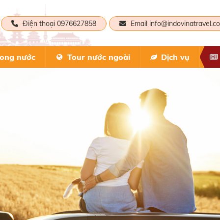
Điện thoại 0976627858
Email info@indovinatravel.c
rong nước
Tour nước ngoài
Dịch vụ