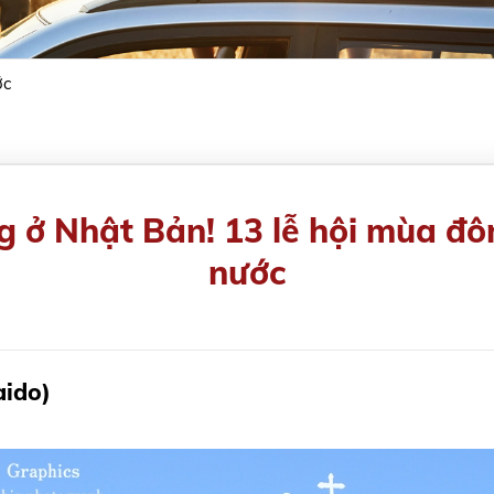
ớc
 ở Nhật Bản! 13 lễ hội mùa đôn
nước
aido)