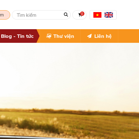
0
om
Blog - Tin tức
Thư viện
Liên hệ