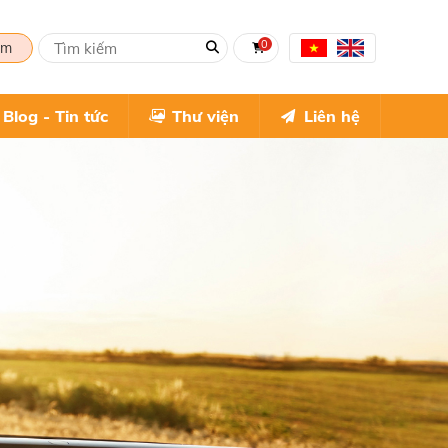
0
om
Blog - Tin tức
Thư viện
Liên hệ