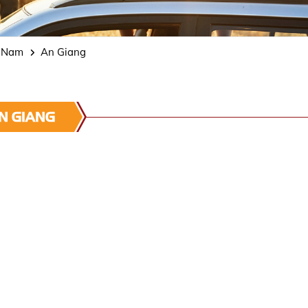
n Nam
An Giang
N GIANG