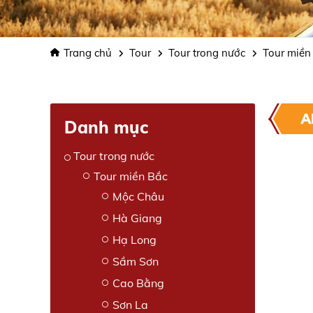
Trang chủ
Tour
Tour trong nước
Tour miề
A
Danh mục
Tour trong nước
Tour miền Bắc
Mộc Châu
Hà Giang
Hạ Long
Sầm Sơn
Cao Bằng
Sơn La