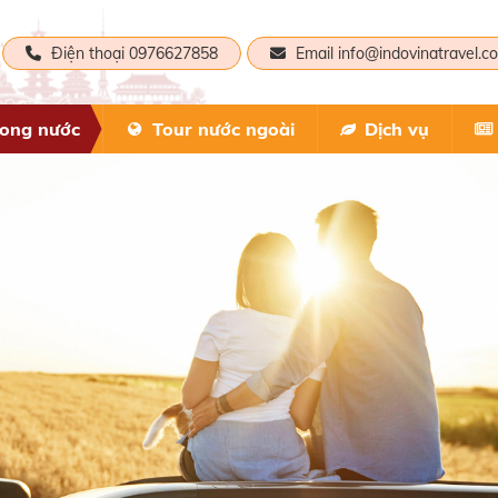
Điện thoại 0976627858
Email info@indovinatravel.c
rong nước
Tour nước ngoài
Dịch vụ