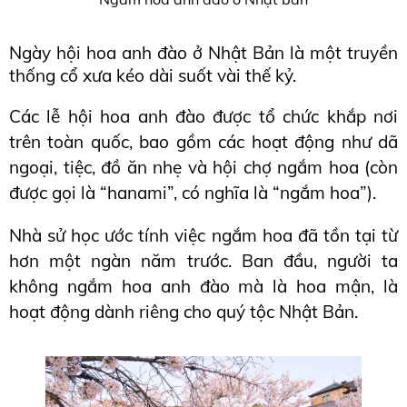
Ngày hội hoa anh đào ở Nhật Bản là một truyền 
thống cổ xưa kéo dài suốt vài thế kỷ.
Các lễ hội hoa anh đào được tổ chức khắp nơi 
trên toàn quốc, bao gồm các hoạt động như dã 
ngoại, tiệc, đồ ăn nhẹ và hội chợ ngắm hoa (còn 
được gọi là “hanami”, có nghĩa là “ngắm hoa”).
Nhà sử học ước tính việc ngắm hoa đã tồn tại từ 
hơn một ngàn năm trước. Ban đầu, người ta 
không ngắm hoa anh đào mà là hoa mận, là 
hoạt động dành riêng cho quý 
tộc Nhật Bản.