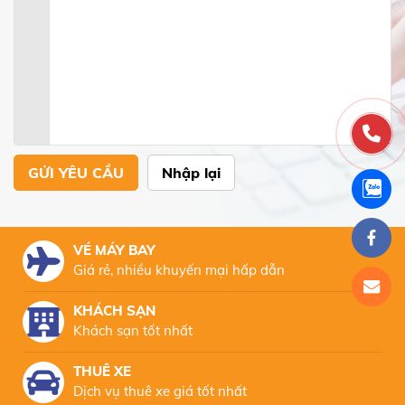
GỬI YÊU CẦU
Nhập lại
VÉ MÁY BAY
Giá rẻ, nhiều khuyến mại hấp dẫn
KHÁCH SẠN
Khách sạn tốt nhất
THUÊ XE
Dịch vụ thuê xe giá tốt nhất