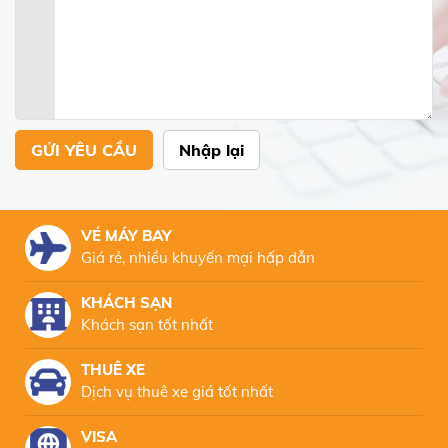
GỬI YÊU CẦU
Nhập lại
VÉ MÁY BAY
Giá rẻ, nhiều khuyến mại hấp dẫn
KHÁCH SẠN
Khách sạn tốt nhất
THUÊ XE
Dịch vụ thuê xe giá tốt nhất
VISA