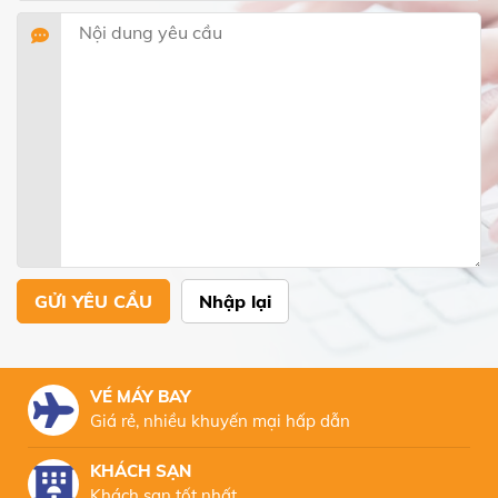
GỬI YÊU CẦU
Nhập lại
VÉ MÁY BAY
Giá rẻ, nhiều khuyến mại hấp dẫn
KHÁCH SẠN
Khách sạn tốt nhất