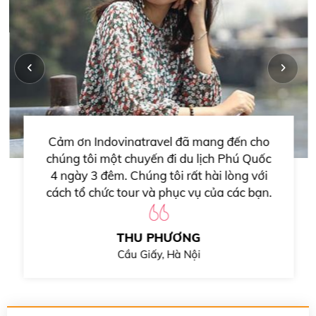
Cảm ơn Indovinatravel đã mang đến cho
chúng tôi một chuyến đi du lịch Phú Quốc
4 ngày 3 đêm. Chúng tôi rất hài lòng với
cách tổ chức tour và phục vụ của các bạn.
Hướng dẫn viên Chiến rất nhiệt tình với
đoàn tạo cho các thành viên một bầu
THU PHƯƠNG
không khí gần gũi và an tâm. Hẹn gặp lại
Cầu Giấy, Hà Nội
công ty với lần hợp tác tiếp sau.