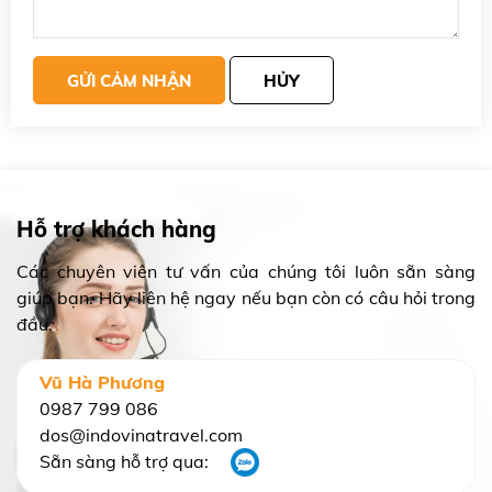
GỬI CẢM NHẬN
HỦY
Hỗ trợ khách hàng
Các chuyên viên tư vấn của chúng tôi luôn sẵn sàng
giúp bạn. Hãy liên hệ ngay nếu bạn còn có câu hỏi trong
đầu.
Vũ Hà Phương
0987 799 086
dos@indovinatravel.com
Sẵn sàng hỗ trợ qua: